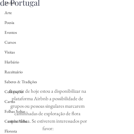
de Portugal
Jardins
Arte
Poesia
Eventos
Cursos
Visitas
Herbário
Receituário
Saberes & Tradições
A partir de hoje estou a disponibilizar na 
Celebrações
plataforma Airbnb a possibilidade de 
Cartas
grupos ou pessoas singulares marcarem 
Folhas Soltas
caminhadas de exploração de flora 
espontânea. Se estiverem interessados por 
Cozinha Velha
favor:
Floresta