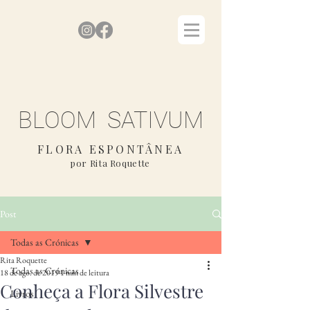
BLOOM SATIVUM
FLORA ESPONTÂNEA
por Rita Roquette
Post
Todas as Crónicas
Rita Roquette
Todas as Crónicas
18 de ago. de 2019
1 min de leitura
Conheça a Flora Silvestre
Livros