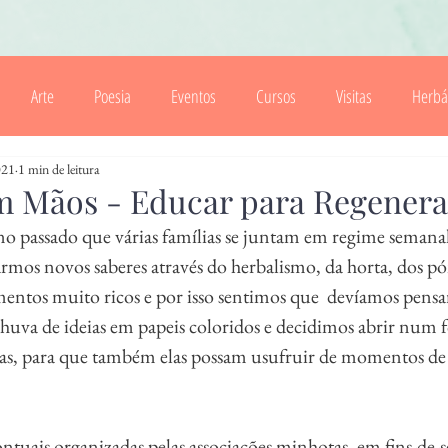
Arte
Poesia
Eventos
Cursos
Visitas
Herbá
021
1 min de leitura
Cartas
Folhas Soltas
Cozinha Velha
Floresta
R
m Mãos - Educar para Regenera
o passado que várias famílias se juntam em regime semanal
rmos novos saberes através do herbalismo, da horta, dos póne
ntos muito ricos e por isso sentimos que  devíamos pensa
huva de ideias em papeis coloridos e decidimos abrir num 
lias, para que também elas possam usufruir de momentos d
ontuais organizadas pelas associações minhotas, em fins-de-