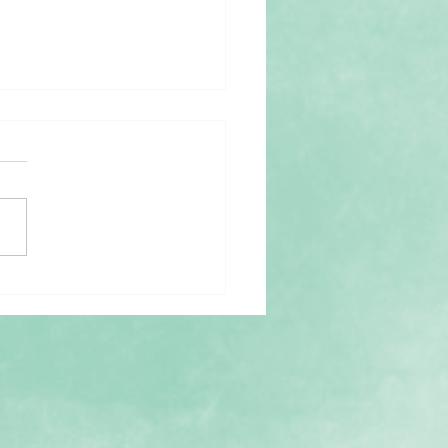
 no documentário A
 into the Future