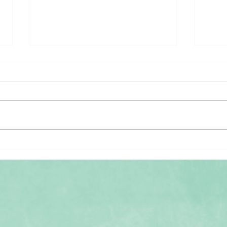
11ª Feira de Troca de
CRIA
Sementes de Paredes de
Look
Coura