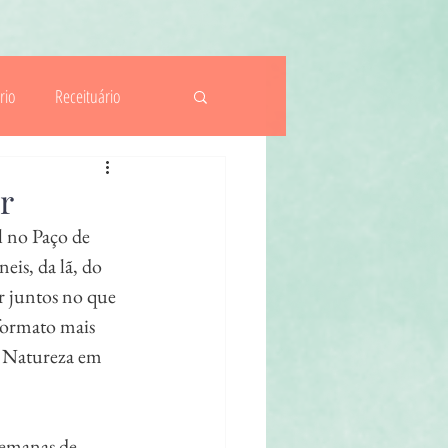
rio
Receituário
ituais
Actividades
r
 no Paço de 
is, da lã, do 
r juntos no que 
formato mais 
e Natureza em 
semanas de 