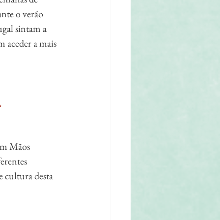
nte o verão 
gal sintam a 
m aceder a mais 
R
em Mãos 
erentes 
e cultura desta 