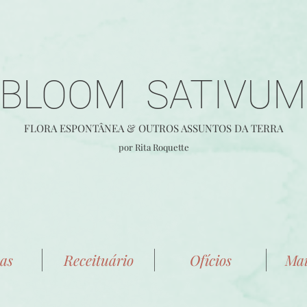
BLOOM SATIVUM
FLORA E
SPONTÂ
NEA &
OUTROS ASSUNTOS DA TERRA
por Rita Roquette
as
Receituário
Ofícios
Mai