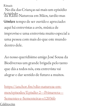
Rituais
 No dia das Crianças sai mais um episódio 
Actividades
da Rádio Natureza em Mãos, tardio mas 
ainda a tempo de ser ouvido e apreciado: 
Crianças
aqui há entrevistas a avós, música de 
improviso e uma entrevista muito especial a 
uma pessoa com mais do que este mundo 
dentro dele. 
Ao nosso queridísimo amigo José Sousa da 
Biodiversus um grande brigada pelo tanto 
que dás a todos nós, esta entrevista vai 
alegrar e dar sentido de futuro a muitos. 
https://anchor.fm/rdio-natureza-em-
mos/episodes/Episdio-2---Primavera---
Sementes-e-Sementeiras-e12036b
Celebrações