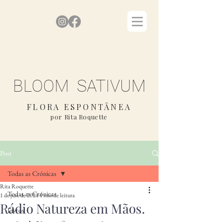
BLOOM SATIVUM
FLORA ESPONTÂNEA
por Rita Roquette
Post
Todas as Crónicas
Rita Roquette
Todas as Crónicas
1 de jun. de 2021
1 min de leitura
Rádio Natureza em Mãos.
Livros