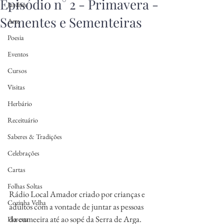
Episódio n° 2 - Primavera -
Jardins
Sementes e Sementeiras
Arte
Poesia
Eventos
Cursos
Visitas
Herbário
Receituário
Saberes & Tradições
Celebrações
Cartas
Folhas Soltas
Rádio Local Amador criado por crianças e 
Cozinha Velha
adultos com a vontade de juntar as pessoas 
da cumeeira até ao sopé da Serra de Arga. 
Floresta