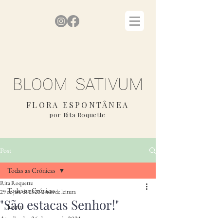
BLOOM SATIVUM
FLORA ESPONTÂNEA
por Rita Roquette
Post
Todas as Crónicas
Rita Roquette
Todas as Crónicas
29 de jan. de 2021
2 min de leitura
"São estacas Senhor!"
Livros