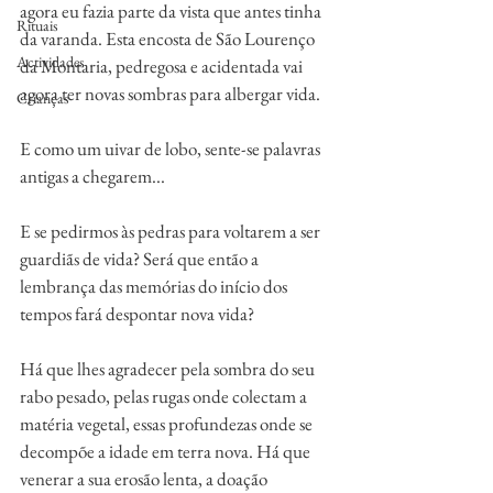
agora eu fazia parte da vista que antes tinha 
Rituais
da varanda. Esta encosta de São Lourenço 
Actividades
da Montaria, pedregosa e acidentada vai 
agora ter novas sombras para albergar vida.
Crianças
E como um uivar de lobo, sente-se palavras 
antigas a chegarem...
E se pedirmos às pedras para voltarem a ser 
guardiãs de vida? Será que então a 
lembrança das memórias do início dos 
tempos fará despontar nova vida? 
Há que lhes agradecer pela sombra do seu 
rabo pesado, pelas rugas onde colectam a 
matéria vegetal, essas profundezas onde se 
decompõe a idade em terra nova. Há que 
venerar a sua erosão lenta, a doação 