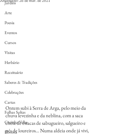
Atualizado:
26 de mar. de 2021
Jardins
Arte
Poesia
Eventos
Cursos
Visitas
Herbário
Receituário
Saberes & Tradições
Celebrações
Cartas
Ontem subi à Serra de Arga, pelo meio da 
Folhas Soltas
chuva levezinha e da neblina, com a saca 
Cozinha Velha
cheia de estacas de sabugueiro, salgueiro e 
pés de loureiros... Numa aldeia onde já vivi, 
Floresta