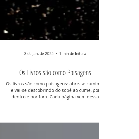
8 de jan. de 2025
1 min de leitura
Os Livros são como Paisagens
Os livros são como paisagens: abre-se caminho
e vai-se descobrindo do sopé ao cume, por
dentro e por fora. Cada página vem dessa
paisagem, de folhas que deram aos troncos
fibra para se erguerem a criar sombras ou
cortinas para a página seguinte. Assim como as
histórias que nos contam ficam a regar a nossa