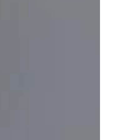
imaginação, dá-nos assim sombra até que
viremos flor florescente. Durante a Residência
Artística do Ser Montanha no Soajo fiz um
livrinho de monotipiq, em que cada impress