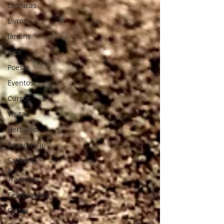
Crónicas
Livros
Jardins
Arte
Poesia
Eventos
Cursos
Visitas
Herbário
Receituário
Saberes
&
Tradições
Celebrações
Cartas