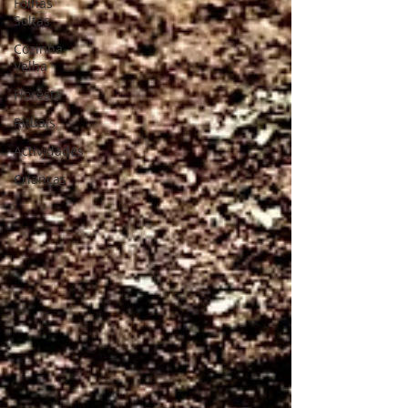
Folhas
Soltas
Cozinha
Velha
Floresta
Rituais
Actividades
Crianças