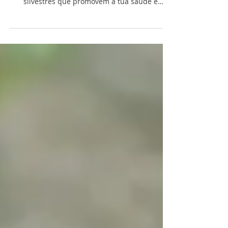
Gostavas de ter confiança para sair de casa e
ser capaz de reconhecer e colher plantas
silvestres que promovem a tua saúde e
equilíbrio?...