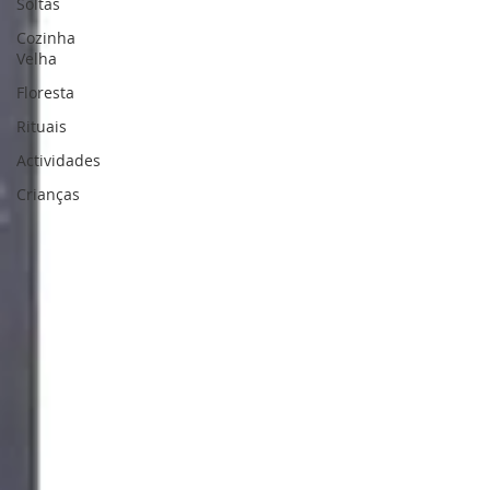
Soltas
Cozinha
Velha
Floresta
Rituais
Actividades
Crianças