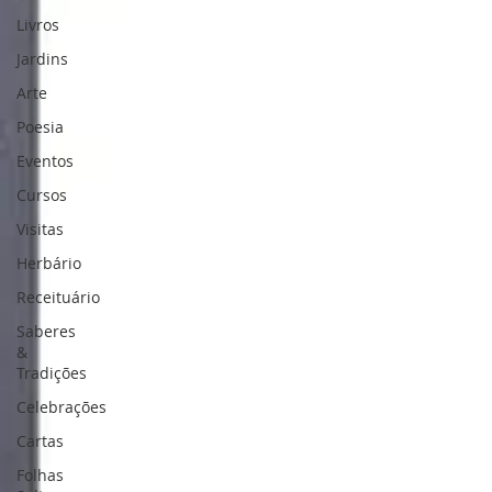
Livros
Jardins
Arte
Poesia
Eventos
Cursos
Visitas
Herbário
Receituário
Saberes
&
Tradições
Celebrações
Cartas
Folhas