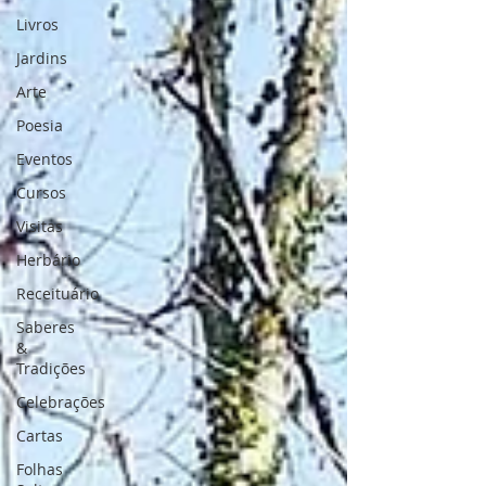
Livros
Jardins
Arte
Poesia
Eventos
Cursos
Visitas
Herbário
Receituário
Saberes
&
Tradições
Celebrações
Cartas
Folhas