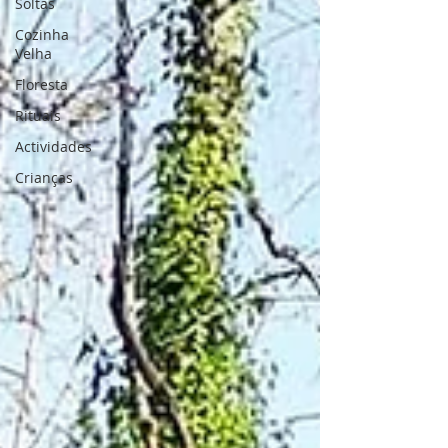
Soltas
Cozinha
Velha
Floresta
Rituais
Actividades
Crianças