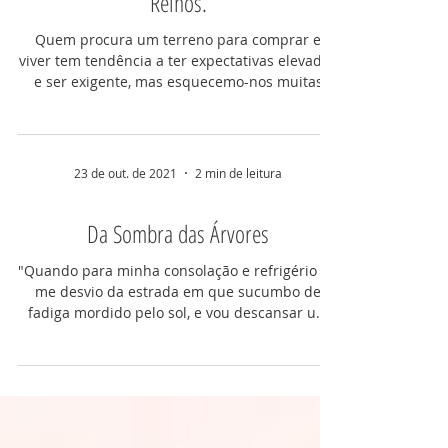
Os paraísos são lugares criados entre
Reinos.
Quem procura um terreno para comprar e
viver tem tendência a ter expectativas elevadas
e ser exigente, mas esquecemo-nos muitas
vezes de sentir o que já lá está impresso,
enraizado. A dedicação não vem do nada, é
uma inspiração que vem da presença e da
convivência, tal qual numa família. Quem
23 de out. de 2021
2 min de leitura
constrói com as mãos aprende a ouvir o que já
lá está, passa a ser um pássaro na construção
Da Sombra das Árvores
de um ninho. Sente-se a recriar o ambiente
original para que tanto os animais como as
"Quando para minha consolação e refrigério eu
plantas
me desvio da estrada em que sucumbo de
fadiga mordido pelo sol, e vou descansar um
momento à...