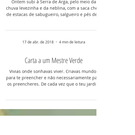
29 de jan. de 2021
2 min de leitura
"São estacas Senhor!"
Ontem subi à Serra de Arga, pelo meio da
chuva levezinha e da neblina, com a saca cheia
de estacas de sabugueiro, salgueiro e pés de...
17 de abr. de 2018
4 min de leitura
Carta a um Mestre Verde
Vivias onde sonhavas viver. Criavas mundos
para te preencher e não necessariamente para
os preencheres. De cada vez que o teu jardim
se...