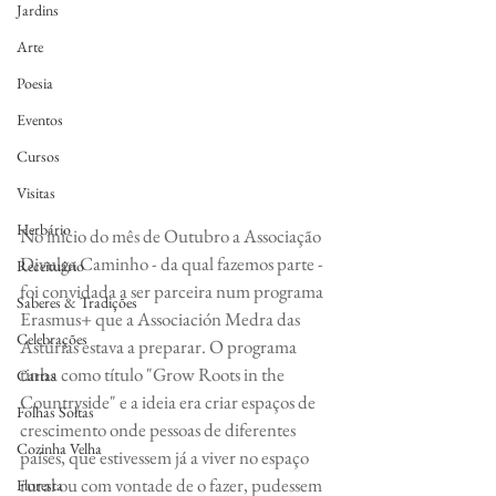
Jardins
Arte
Poesia
Eventos
Cursos
Visitas
Herbário
No início do mês de Outubro a Associação 
Divulga Caminho - da qual fazemos parte - 
Receituário
foi convidada a ser parceira num programa 
Saberes & Tradições
Erasmus+ que a Associación Medra das 
Celebrações
Astúrias estava a preparar. O programa 
tinha como título "Grow Roots in the 
Cartas
Countryside" e a ideia era criar espaços de 
Folhas Soltas
crescimento onde pessoas de diferentes 
Cozinha Velha
países, que estivessem já a viver no espaço 
rural ou com vontade de o fazer, pudessem 
Floresta