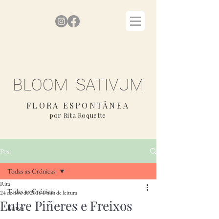
BLOOM SATIVUM
FLORA ESPONTÂNEA
por Rita Roquette
Post
Todas as Crónicas
Rita
Todas as Crónicas
24 de nov. de 2016
6 min de leitura
Entre Piñeres e Freixos
Livros