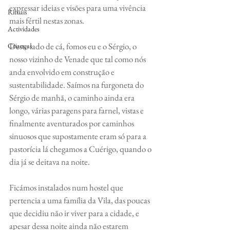
expressar ideias e visões para uma vivência 
Rituais
mais fértil nestas zonas.
Actividades
Deste lado de cá, fomos eu e o Sérgio, o 
Crianças
nosso vizinho de Venade que tal como nós 
anda envolvido em construção e 
sustentabilidade. Saímos na furgoneta do 
Sérgio de manhã, o caminho ainda era 
longo, várias paragens para farnel, vistas e 
finalmente aventurados por caminhos 
sinuosos que supostamente eram só para a 
pastorícia lá chegamos a Cuérigo, quando o 
dia já se deitava na noite.
Ficámos instalados num hostel que 
pertencia a uma família da Vila, das poucas 
que decidiu não ir viver para a cidade, e 
apesar dessa noite ainda não estarem 