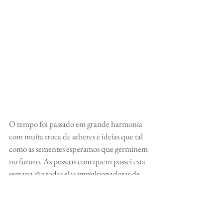
O tempo foi passado em grande harmonia 
com muita troca de saberes e ideias que tal 
como as sementes esperamos que germinem 
no futuro. As pessoas com quem passei esta 
semana são todas elas impulsionadoras de 
vida e gostava de vos deixar um bocadinho 
(só um cheirinho) do que se vive no rasto 
das pegadas que eles vão deixando nos seus 