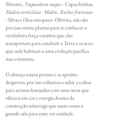
Silvestre
, Trapaeolum majus - 
Capuchinhas
, 
Malva verticilata - 
Malva
 , Rubus fruticosus 
- 
Silvas
 e Olea
 europaea- Oliveira, não são 
precisas muita plantas para se conhecer a 
verdadeira força curativa que elas 
transportam para conduzir a Terra e os seres 
que nela habitam a uma evolução pacífica 
mas constante. 
O almoço estava pronto e os apetites 
despertos, por isso voltamos a subir a colina 
para sermos festejados com uma mesa que 
vibrava em cor e energia dentro da 
construção solarenga que usam como a 
grande sala para estar em unidade.