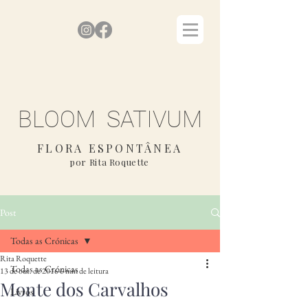
BLOOM SATIVUM
FLORA ESPONTÂNEA
por Rita Roquette
Post
Todas as Crónicas
Rita Roquette
Todas as Crónicas
13 de out. de 2016
6 min de leitura
Monte dos Carvalhos
Livros