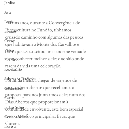
Jardins
Arte
Poesia
Há uns anos, durante a Convergência de 
Permacultura no Fundão, tínhamos 
Eventos
cruzado caminho com algumas das pessoas 
Cursos
que habitavam o Monte dos Carvalhos e 
Visitas
claro que isso suscitou uma enorme vontade 
de os conhecer melhor a eles e ao sítio onde 
Herbário
fazem da vida uma celebração.
Receituário
Saberes & Tradições
Foi ainda meios a chegar de viajens e de 
sorrisos bem abertos que recebemos a 
Celebrações
proposta para nos juntarmos a eles num dos 
Cartas
Dias Abertos que proporcionam à 
Folhas Soltas
comunidade envolvente, este bem especial 
teria como foco principal as Ervas que 
Cozinha Velha
Curam.
Floresta