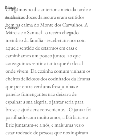
Rituais
Chegámos no dia anterior a meio da tarde e 
os cheiros doces da secura eram sentidos 
Actividades
bem na calma do Monte dos Carvalhos. A 
Crianças
Márcia e o Samuel - o recém chegado 
membro da família - receberam-nos com 
aquele sentido de estarmos em casa e 
caminhamos um pouco juntos, ao que 
conseguimos sentir o tanto que é o local 
onde vivem. Da cozinha comum vinham os 
cheiros deliciosos dos cozinhados da Emma 
que por entre verduras fresquinhas e 
panelas fumengantes não deixava de 
espalhar a sua alegria, o jantar seria para 
breve e ajuda era conveniente... O jantar foi 
partilhado com muito amor, a Bárbara e o 
Eric juntaram-se a nós, e mais uma vez o 
estar rodeado de pessoas que nos inspiram 