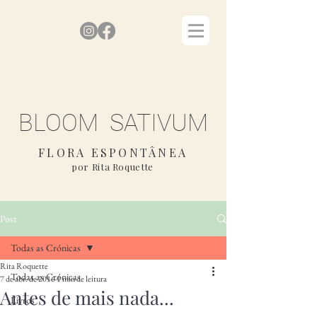
BLOOM SATIVUM
FLORA ESPONTÂNEA
por Rita Roquette
Post
Todas as Crónicas
Rita Roquette
Todas as Crónicas
7 de abr. de 2016
1 min de leitura
Antes de mais nada...
Livros