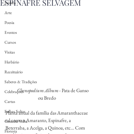
ESPINAFRE SELVAGEM
Jardins
Arte
Poesia
Eventos
Cursos
Visitas
Herbário
Receituário
Saberes & Tradições
           Chenopodium Album 
- Pata de Ganso 
Celebrações
ou Bredo  
Cartas
Folhas Soltas
Planta anual da família das Amaranthaceae 
tal como o Amaranto, Espinafre, a 
Cozinha Velha
Beterraba, a Acelga, a Quinoa, etc... Com 
Floresta