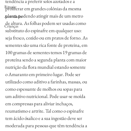
tendência a preferir solos azotados e a 
Rituais
proliferar em grandes colónias da mesma 
planta podendo atingir mais de um metro 
Actividades
de altura. As folhas podem ser usadas como 
Crianças
substituto do espinafre em qualquer uso: 
seja fresco, cozido ou em pratos de forno. As 
sementes são uma rica fonte de proteina, em 
100 gramas de sementes temos 19 gramas de 
proteína sendo a segunda planta com maior 
nutrição da flora mundial estando somente 
o Amaranto em primeiro lugar. Pode ser 
utilizado como aditivo a farinhas, massas, ou 
como espessante de molhos ou sopas para 
um aditivo nutricional. Pode usar-se moída 
em compressas para aliviar inchaços, 
reumatismo e artrite. Tal como o espinafre 
tem ácido óxalico e a sua ingestão deve ser 
moderada para pessoas que têm tendência a 