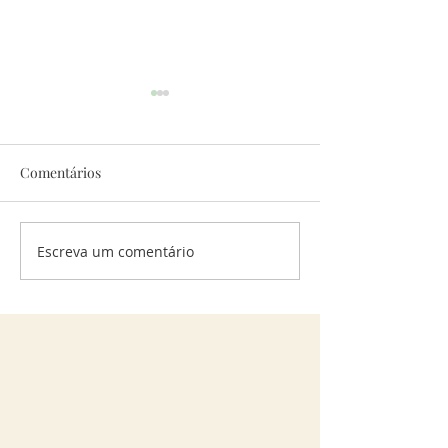
Comentários
Apotecário de Inverno
Escreva um comentário
Kombucha Medic
Inverno