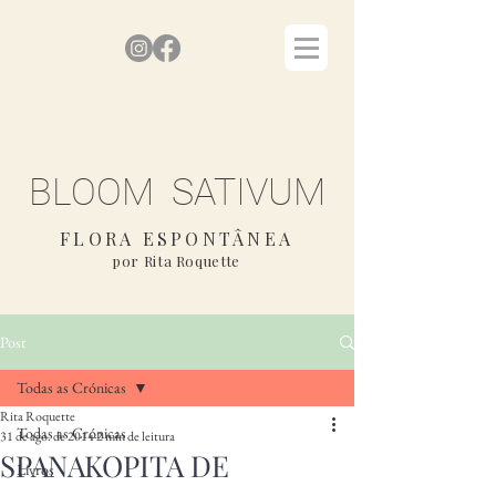
BLOOM SATIVUM
FLORA ESPONTÂNEA
por Rita Roquette
Post
Todas as Crónicas
Rita Roquette
Todas as Crónicas
31 de ago. de 2014
2 min de leitura
SPANAKOPITA DE
Livros