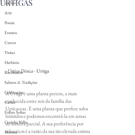
URTIGAS
Jardins
Arte
Poesia
Eventos
Cursos
Visitas
Herbário
Urtica Dioica
 - Urtiga
Receituário
Saberes & Tradições
Celebrações
A Urtiga é uma planta perene, a mais 
conhecida entre nós da família das 
Cartas
Urticaceae. É uma planta que prefere solos 
Folhas Soltas
húmidos e podemos encontrá-la em zonas 
Cozinha Velha
de sombra parcial. A sua preferência por 
solos ricos é a razão da sua tão elevada estima 
Floresta