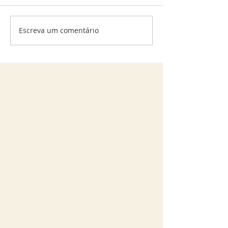
Apotecário de Inverno
Escreva um comentário
Kombucha Medic
Inverno