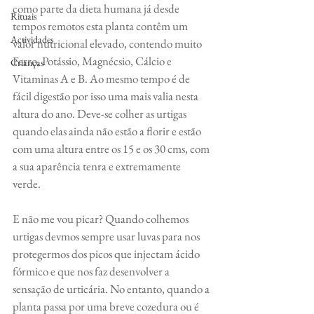
como parte da dieta humana já desde 
Rituais
tempos remotos esta planta contêm um 
Actividades
valor nutricional elevado, contendo muito 
Ferro, Potássio, Magnécsio, Cálcio e 
Crianças
Vitaminas A e B. Ao mesmo tempo é de 
fácil digestão por isso uma mais valia nesta 
altura do ano. Deve-se colher as urtigas 
quando elas ainda não estão a florir e estão 
com uma altura entre os 15 e os 30 cms, com 
a sua aparência tenra e extremamente 
verde. 
E não me vou picar? Quando colhemos 
urtigas devmos sempre usar luvas para nos 
protegermos dos picos que injectam ácido 
fórmico e que nos faz desenvolver a 
sensação de urticária. No entanto, quando a 
planta passa por uma breve cozedura ou é 