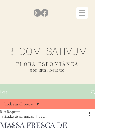
BLOOM SATIVUM
FLORA ESPONTÂNEA
por Rita Roquette
Post
Todas as Crónicas
Rita Roquette
Todas as Crónicas
11 de mar. de 2015
2 min de leitura
MASSA FRESCA DE
Livros