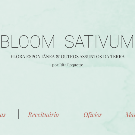
BLOOM SATIVUM
FLORA E
SPONTÂ
NEA &
OUTROS ASSUNTOS DA TERRA
por Rita Roquette
as
Receituário
Ofícios
Mai