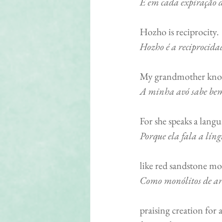
E em cada expiração d
Hozho is reciprocity.             
Hozho é a reciprocida
My grandmother knows
A minha avó sabe bem 
For she speaks a languag
Porque ela fala a líng
like red sandstone mono
Como monólitos de are
praising creation for all its b