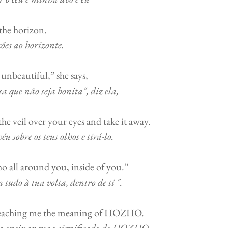
 the horizon. 
ões ao horizonte.
beautiful,” she says,    
a que não seja bonita", diz ela,
e veil over your eyes and take it away.         
éu sobre os teus olhos e tirá-lo.
all around you, inside of you.”            
 tudo à tua volta, dentro de ti ".
aching me the meaning of HOZHO.                 