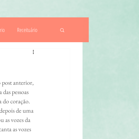
rio
Receituário
ituais
Actividades
post anterior, 
 das pessoas 
a do coração. 
depois de uma 
u as vozes da 
canta as vozes 