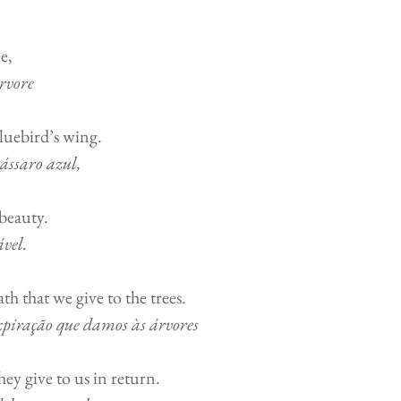
         
rvore
uebird’s wing.      
ássaro azul,
                                      
vel.
 that we give to the trees.        
xpiração que damos às árvores
 give to us in return.              