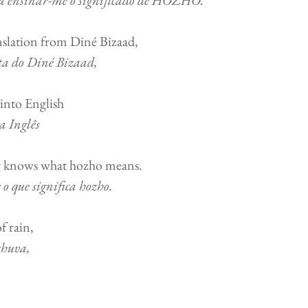
 a ensinar-me o significado de HOZHO.
ion from Diné Bizaad,                                  
ta do Diné Bizaad,
ish                                                         
a Inglês
g knows what hozho means.    
 o que significa hozho.
ain,           
chuva,
  