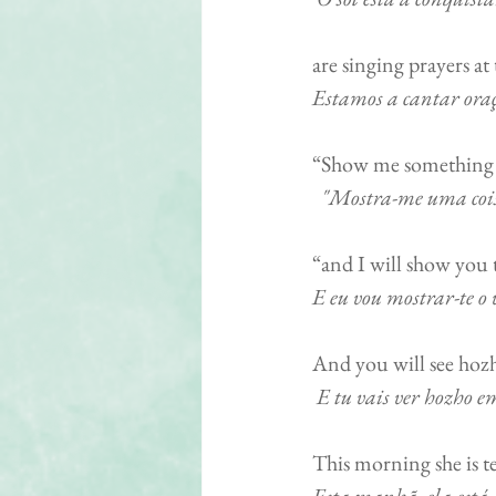
are singing prayers at
Estamos a cantar oraç
“Show me something un
  "Mostra-me uma cois
“and I will show you th
E eu vou mostrar-te o v
And you will see hozho 
E tu vais ver hozho em
This morning she is te