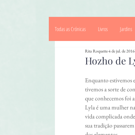
Todas as Crónicas
Livros
Jardins
Rita Roquette
4 de jul. de 2016
Saberes & Tradições
Celebrações
Hozho de L
Crianças
Enquanto estivemos em
tivemos a sorte de co
que conhecemos foi a 
Lyla é uma mulher na
vida complicada onde 
sua tradição passarem 
dos elementos.