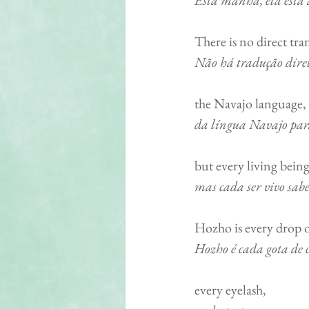
Esta manhã, ela está
There is no direct translat
Não há tradução dire
the Navajo language, into Engl
da língua Navajo par
but every living bein
mas cada ser vivo sabe
Hozho is every drop of r
Hozho é cada gota de 
every eyelash,               