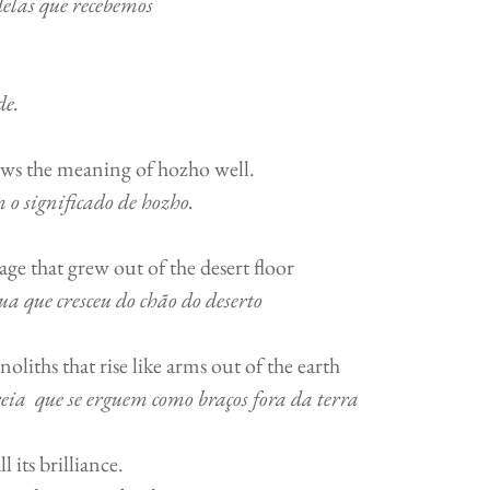
elas que recebemos
                                                                    
de.
 the meaning of hozho well.       
o significado de hozho.
e that grew out of the desert floor             
ua que cresceu do chão do deserto
liths that rise like arms out of the earth   
ia  que se erguem como braços fora da terra
rilliance.                                                    