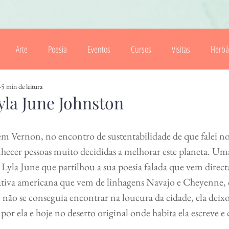
Arte
Poesia
Eventos
Cursos
Visitas
Herbá
5 min de leitura
Cartas
Folhas Soltas
Cozinha Velha
Floresta
R
yla June Johnston
 Vernon, no encontro de sustentabilidade de que falei no 
nhecer pessoas muito decididas a melhorar este planeta. Uma
Lyla June que partilhou a sua poesia falada que vem direct
tiva americana que vem de linhagens Navajo e Cheyenne, 
não se conseguia encontrar na loucura da cidade, ela deixo
por ela e hoje no deserto original onde habita ela escreve e 