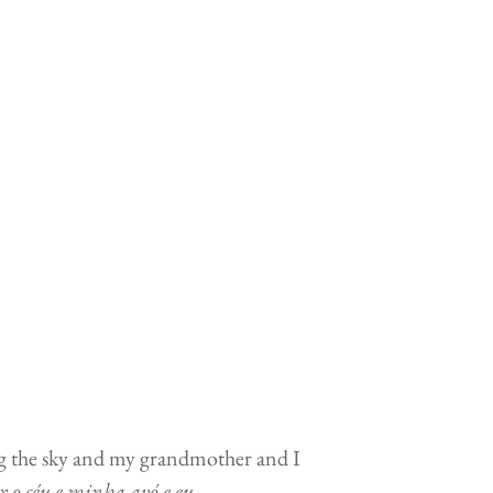
                                                      
the sky and my grandmother and I               
ar o céu e minha avó e eu