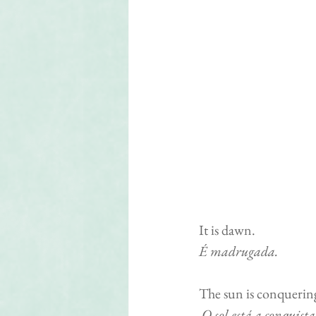
It is dawn.                          
É madrugada.
The sun is conquering 
 O sol está a conquist