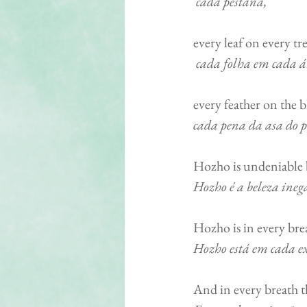
 cada pestana,
every leaf on every tree, 
cada folha em cada á
every feather on the bl
cada pena da asa do p
Hozho is undeniable beauty.  
Hozho é a beleza inegá
Hozho is in every breath
Hozho está em cada e
And in every breath they