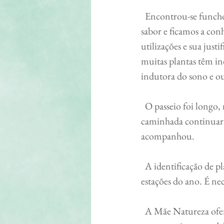
  Encontrou-se funcho, pilriteiro, vime e salgueiro. De todas as plantas observadas, apreciamos 
sabor e ficamos a conh
utilizações e sua just
muitas plantas têm ind
indutora do sono e ou
  O passeio foi longo, muito animado e muito enriquecedor. Terminou pelas 12h30. A 
caminhada continuaria
acompanhou.
  A identificação de plantas requer saber, observação lenta e cuidada que acompanhe as quatro 
estações do ano. É ne
  A Mãe Natureza oferece uma diversidade e variedade de plantas que despontam espontâneas 