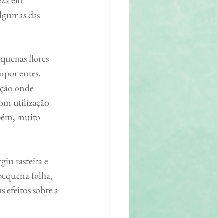
algumas das 
mponentes. 
nção onde 
om utilização 
mbém, muito 
pequena folha, 
 efeitos sobre a 
.