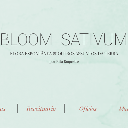
BLOOM SATIVUM
FLORA E
SPONTÂ
NEA &
OUTROS ASSUNTOS DA TERRA
por Rita Roquette
as
Receituário
Ofícios
Mai