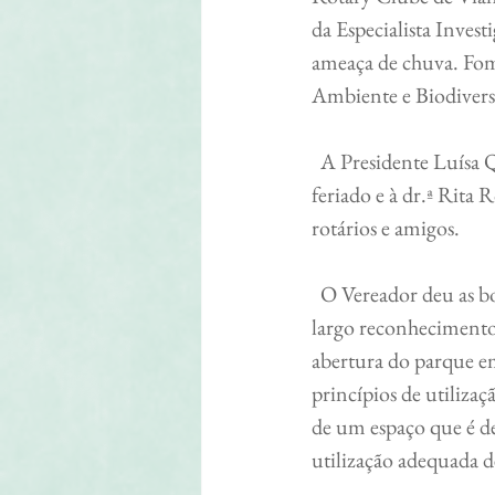
da Especialista Inves
ameaça de chuva. Fom
Ambiente e Biodivers
  A Presidente Luísa Quintela agradeceu ao Vereador as diligências de abertura do parque em dia 
feriado e à dr.ª Rita
rotários e amigos.
  O Vereador deu as boas vindas ao grupo, com tecidos elogios ao clube rotário - uma entidade de 
largo reconhecimento 
abertura do parque em
princípios de utiliza
de um espaço que é d
utilização adequada d