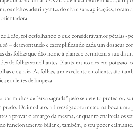
, os efeitos adstringentes do chá e suas aplicações, foram 
a orientadora.
ó – desmontando e exemplificando cada um dos seus co
icas das folhas que dão nome à planta e permitem a sua disti
des de folhas semelhantes. Planta muito rica em potássio, c
 folhas e da raiz. As folhas, um excelente emoliente, são ta
ica em leites de limpeza.
e prado. De imediato, a Investigadora meteu na boca uma 
tes a provar o amargo da mesma, enquanto enaltecia os seus
 do funcionamento biliar e, também, o seu poder calmante