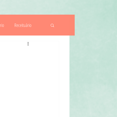
rio
Receituário
ituais
Actividades