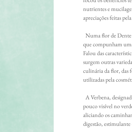
nutrientes e mucilagem
apreciações feitas pel
  Numa flor de Dente de Leão, foi desfolhando o que considerávamos pétalas - pequenas flores 
que compunham uma s
Falou das característ
surgem outras varieda
culinária da flor, das
utilizadas pela cosmét
  A Verbena, designada por muitos de “erva sagrada” pelo seu efeito protector, surgiu rasteira e 
pouco visível no verd
aliciando os caminhan
digestão, estimulante