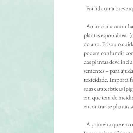
  Foi lida uma breve 
  Ao iniciar a caminhada, deu alguns conselhos a ter durante o percurso e na aproximação com as 
plantas espontâneas 
do ano. Frisou o cuida
podem confundir com e
das plantas deve inclui
sementes – para ajudar
toxicidade. Importa fa
suas caraterísticas (
em que tem de incidir
encontrar-se plantas s
  A primeira que encontrou – a malva – através de uma folha, exemplificou características e 
focou os benefícios t