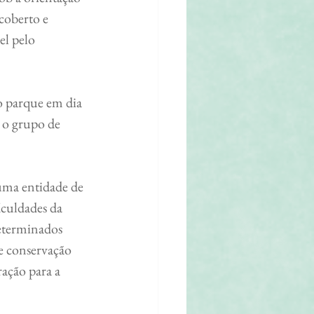
coberto e 
l pelo 
 o grupo de 
culdades da 
eterminados 
e conservação 
ação para a 