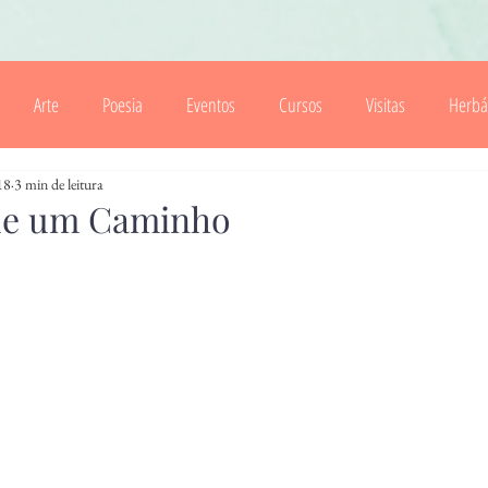
Arte
Poesia
Eventos
Cursos
Visitas
Herbá
18
3 min de leitura
Cartas
Folhas Soltas
Cozinha Velha
Floresta
R
de um Caminho