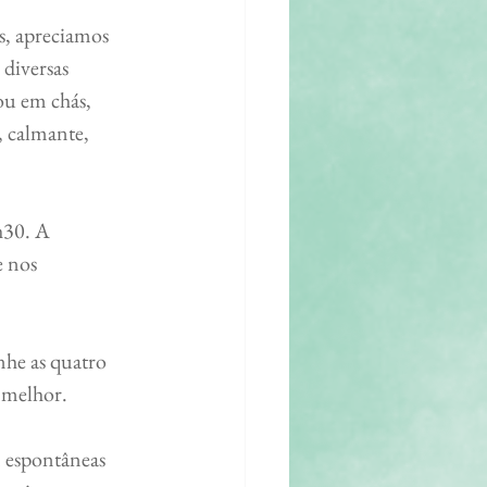
diversas 
ou em chás, 
, calmante, 
 nos 
r melhor.