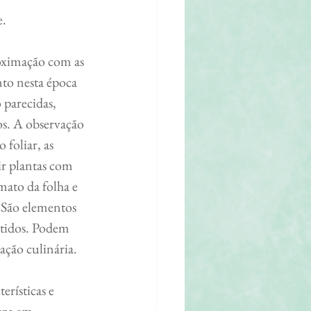
e.
to nesta época 
 parecidas, 
os. A observação 
 foliar, as 
ir plantas com 
mato da folha e 
. São elementos 
ntidos. Podem 
ação culinária.
eza em 