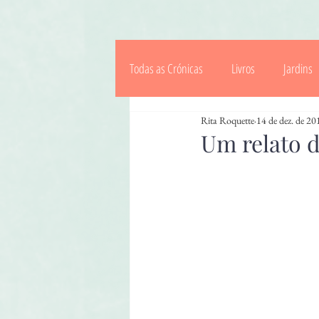
Todas as Crónicas
Livros
Jardins
Rita Roquette
14 de dez. de 20
Saberes & Tradições
Celebrações
Um relato 
Crianças