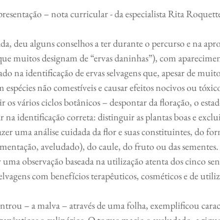
apresentação – nota curricular - da especialista Rita Roquett
(que muitos designam de “ervas daninhas”), com aparecimen
do na identificação de ervas selvagens que, apesar de muito
spécies não comestíveis e causar efeitos nocivos ou tóxic
r os vários ciclos botânicos – despontar da floração, o estado
 na identificação correta: distinguir as plantas boas e exclu
zer uma análise cuidada da flor e suas constituintes, do for
pigmentação, aveludado), do caule, do fruto ou das sementes
 uma observação baseada na utilização atenta dos cinco se
elvagens com benefícios terapêuticos, cosméticos e de utiliz
erapêuticos e culinários. O toque macio e aveludado, a riqu